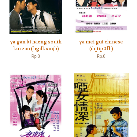
ya gan bi haeng south
ya mei gui chinese
korean (hgdkxmjb)
(dqtip0fh)
Rp.0
Rp.0