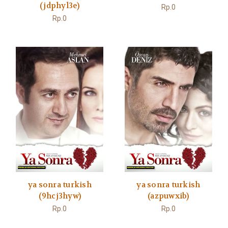
(jdphyl3e)
Rp.0
Rp.0
ya sonra turkish
ya sonra turkish
(9hcj3hyw)
(azpuwxib)
Rp.0
Rp.0