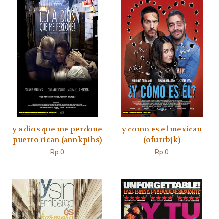
y a dios que me perdone
y como es el mexican
puerto rican (annkp1hs)
(ofurrbjk)
Rp.0
Rp.0