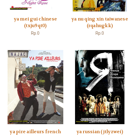
ya mei gui chinese
ya nu qing xin taiwanese
(txju9qt0)
(rqahugkk)
Rp.0
Rp.0
ya pire ailleurs french
ya russian (jtlyzwei)