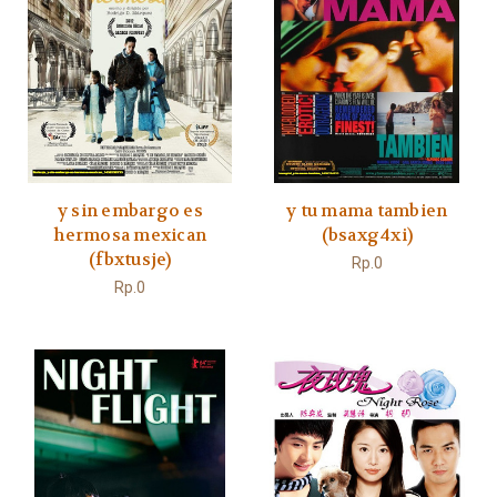
y sin embargo es
y tu mama tambien
hermosa mexican
(bsaxg4xi)
(fbxtusje)
Rp.0
Rp.0