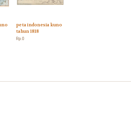
kuno
peta indonesia kuno
tahun 1818
Rp.0