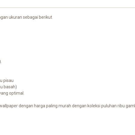
gan ukuran sebagai berikut
.
au pisau
au basah)
 yang optimal.
allpaper dengan harga paling murah dengan koleksi puluhan ribu gamba