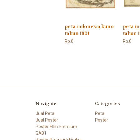
peta indonesia kuno
peta i
tahun 1801
tahun 
Rp.0
Rp.0
Navigate
Categories
Jual Peta
Peta
Jual Poster
Poster
Poster FIlm Premium
GA01
Poster Premium Drakor