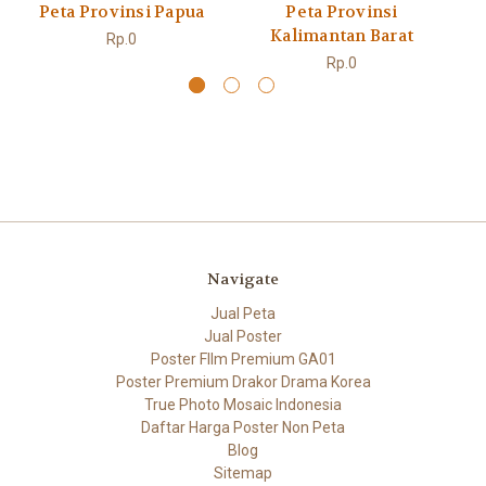
Peta Provinsi Papua
Peta Provinsi
Pe
Kalimantan Barat
Rp.0
Rp.0
Navigate
Jual Peta
Jual Poster
Poster FIlm Premium GA01
Poster Premium Drakor Drama Korea
True Photo Mosaic Indonesia
Daftar Harga Poster Non Peta
Blog
Sitemap