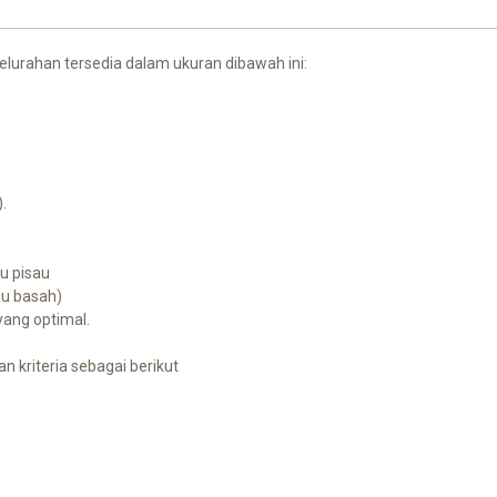
elurahan tersedia dalam ukuran dibawah ini:
.
au pisau
au basah)
 yang optimal.
n kriteria sebagai berikut