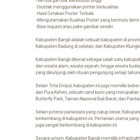
-Semua gambar Beresolusi tinggi
-Dicetak menggunakan printer berkualitas
-Hasil Cetakan Poster Terbaik
-Mengutamakan Kualitas Poster yang bermutu demi
-Bisa request atau pake gambar sendiri
Kabupaten Bangli adalah sebuah kabupaten di provinsi
Kabupaten Badung di selatan, dan Kabupaten Klungkun
Kabupaten Bangli dikenal sebagai salah satu kabupat
dari wisata alam, wisata sejarah, hingga wisata buday
yang dikunjungi oleh ribuan pengunjung setiap tahunny
Selain Tirta Empul, kabupaten ini juga memiliki beb
dan Pura Kehen, sebuah cand kuno yang merupakan sala
Butterfly Park, Taman Nasional Bali Barat, dan Pantai
Selain potensi pariwisata yang cukup besar, Kabupa
berkembang di kabupaten ini. Pertanian utama yang di
juga sangat berkembang di kabupaten ini.
Secara umum, Kabupaten Bangli memiliki infrastruktur