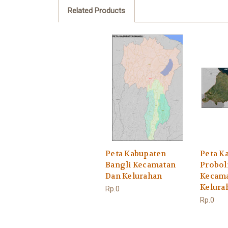
Related Products
Peta Kabupaten
Peta K
Bangli Kecamatan
Probol
Dan Kelurahan
Kecama
Kelura
Rp.0
Rp.0