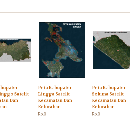
abupaten
Peta Kabupaten
Peta Kabupaten
inggo Satelit
Lingga Satelit
Seluma Satelit
tan Dan
Kecamatan Dan
Kecamatan Dan
han
Kelurahan
Kelurahan
Rp.0
Rp.0