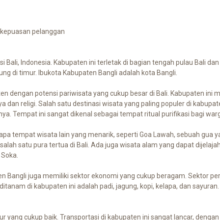
 kepuasan pelanggan
 Bali, Indonesia. Kabupaten ini terletak di bagian tengah pulau Bali d
g di timur. Ibukota Kabupaten Bangli adalah kota Bangli.
en dengan potensi pariwisata yang cukup besar di Bali. Kabupaten ini m
a dan religi. Salah satu destinasi wisata yang paling populer di kabupa
a. Tempat ini sangat dikenal sebagai tempat ritual purifikasi bagi warg
erapa tempat wisata lain yang menarik, seperti Goa Lawah, sebuah gua y
h satu pura tertua di Bali. Ada juga wisata alam yang dapat dijelajahi
 Soka.
ten Bangli juga memiliki sektor ekonomi yang cukup beragam. Sektor p
tanam di kabupaten ini adalah padi, jagung, kopi, kelapa, dan sayuran.
 yang cukup baik. Transportasi di kabupaten ini sangat lancar, dengan