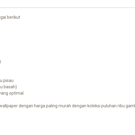
gai berikut
.
au pisau
au basah)
 yang optimal.
allpaper dengan harga paling murah dengan koleksi puluhan ribu gamba