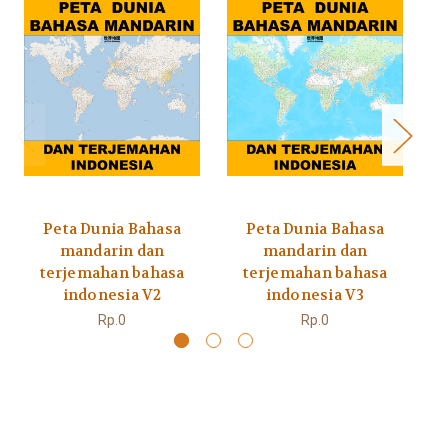
Peta Dunia Bahasa
Peta Dunia Bahasa
P
mandarin dan
mandarin dan
terjemahan bahasa
terjemahan bahasa
indonesia V2
indonesia V3
Rp.0
Rp.0