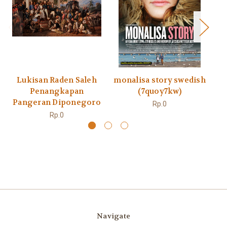
Lukisan Raden Saleh
monalisa story swedish
Penangkapan
(7quoy7kw)
Pangeran Diponegoro
Rp.0
Rp.0
Navigate