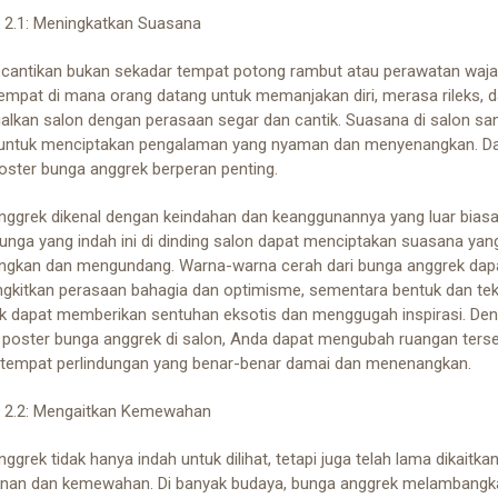
 2.1: Meningkatkan Suasana
ecantikan bukan sekadar tempat potong rambut atau perawatan wajah
empat di mana orang datang untuk memanjakan diri, merasa rileks, 
alkan salon dengan perasaan segar dan cantik. Suasana di salon sa
 untuk menciptakan pengalaman yang nyaman dan menyenangkan. Da
poster bunga anggrek berperan penting.
nggrek dikenal dengan keindahan dan keanggunannya yang luar biasa.
nga yang indah ini di dinding salon dapat menciptakan suasana yan
gkan dan mengundang. Warna-warna cerah dari bunga anggrek dap
kitkan perasaan bahagia dan optimisme, sementara bentuk dan tek
ik dapat memberikan sentuhan eksotis dan menggugah inspirasi. De
i poster bunga anggrek di salon, Anda dapat mengubah ruangan ters
 tempat perlindungan yang benar-benar damai dan menenangkan.
 2.2: Mengaitkan Kemewahan
ggrek tidak hanya indah untuk dilihat, tetapi juga telah lama dikaitk
nan dan kemewahan. Di banyak budaya, bunga anggrek melambangk