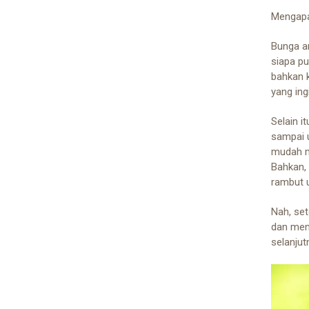
Mengapa
Bunga a
siapa p
bahkan 
yang in
Selain i
sampai u
mudah m
Bahkan, 
rambut 
Nah, set
dan mem
selanjut