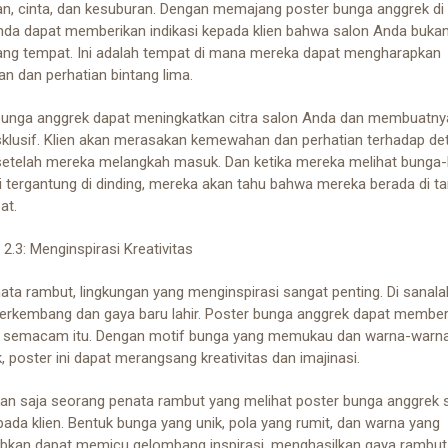
an, cinta, dan kesuburan. Dengan memajang poster bunga anggrek di
nda dapat memberikan indikasi kepada klien bahwa salon Anda buka
ng tempat. Ini adalah tempat di mana mereka dapat mengharapkan
n dan perhatian bintang lima.
bunga anggrek dapat meningkatkan citra salon Anda dan membuatnya 
sklusif. Klien akan merasakan kemewahan dan perhatian terhadap det
setelah mereka melangkah masuk. Dan ketika mereka melihat bunga
ni tergantung di dinding, mereka akan tahu bahwa mereka berada di t
at.
2.3: Menginspirasi Kreativitas
ata rambut, lingkungan yang menginspirasi sangat penting. Di sanala
 berkembang dan gaya baru lahir. Poster bunga anggrek dapat member
si semacam itu. Dengan motif bunga yang memukau dan warna-warn
 poster ini dapat merangsang kreativitas dan imajinasi.
an saja seorang penata rambut yang melihat poster bunga anggrek 
pada klien. Bentuk bunga yang unik, pola yang rumit, dan warna yang
bkan dapat memicu gelombang inspirasi, menghasilkan gaya rambut