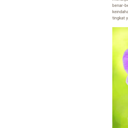
benar-b
keindah
tingkat 