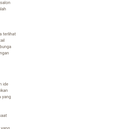
 salon
nlah
terlihat
ail
-bunga
angan
h ide
ikan
a yang
saat
 yang