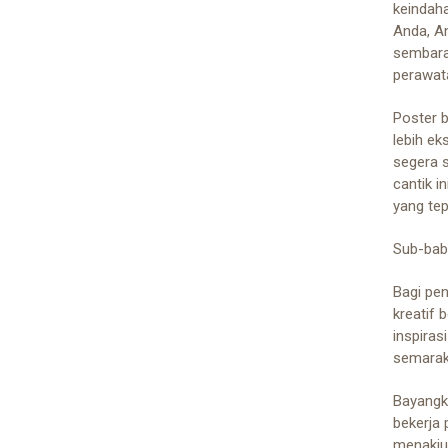
keindah
Anda, A
sembara
perawata
Poster 
lebih ek
segera 
cantik i
yang tep
Sub-bab 
Bagi pen
kreatif
inspira
semarak,
Bayangk
bekerja 
menakju