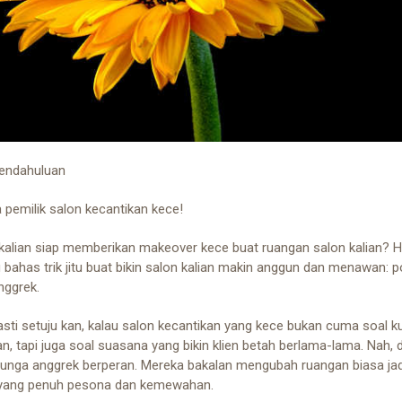
Pendahuluan
a pemilik salon kecantikan kece!
alian siap memberikan makeover kece buat ruangan salon kalian? Har
 bahas trik jitu buat bikin salon kalian makin anggun dan menawan: p
nggrek.
asti setuju kan, kalau salon kecantikan yang kece bukan cuma soal ku
n, tapi juga soal suasana yang bikin klien betah berlama-lama. Nah, di
bunga anggrek berperan. Mereka bakalan mengubah ruangan biasa jad
yang penuh pesona dan kemewahan.