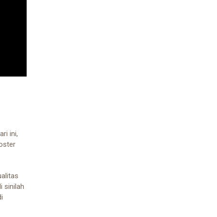
i ini,
oster
alitas
 sinilah
i