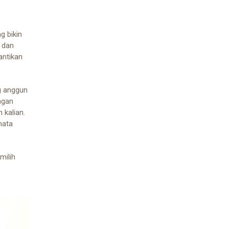
g bikin
 dan
antikan
ng anggun
ngan
kalian.
nata
milih