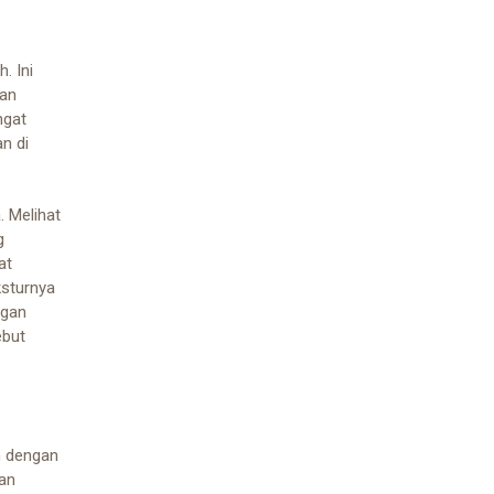
. Ini
dan
ngat
n di
 Melihat
g
at
sturnya
ngan
ebut
an dengan
an