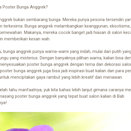
 Poster Bunga Anggrek?
nggrek bukan sembarang bunga. Mereka punya pesona tersendiri yan
un terkesima. Bunga anggrek melambangkan keanggunan, eksotisme,
kemewahan. Makanya, mereka cocok banget jadi hiasan di salon kec
gin memberikan kesan wah.
tu, bunga anggrek punya warna-warni yang indah, mulai dari putih ya
ngu yang misterius. Dengan banyaknya pilihan warna, kalian bisa de
enyesuaikan poster bunga anggrek dengan tema dan dekorasi salon 
poster bunga anggrek juga bisa jadi inspirasi buat kalian dan para pe
untuk menciptakan gaya rambut yang lebih kreatif dan menawan.
elah tahu manfaatnya, yuk kita bahas lebih lanjut gimana caranya me
asang poster bunga anggrek yang tepat buat salon kalian di Bab
nya!