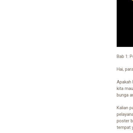
Bab 1: 
Hai, par
Apakah k
kita mau
bunga a
Kalian p
pelayana
poster 
tempat 