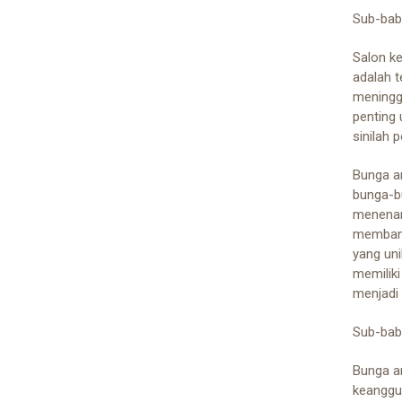
Sub-bab
Salon k
adalah t
meningg
penting
sinilah 
Bunga a
bunga-bu
menenan
membang
yang un
memilik
menjadi
Sub-bab
Bunga an
keanggu