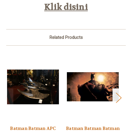
Klik disini
Related Products
Batman Batman APC
Batman Batman Batman
Ba