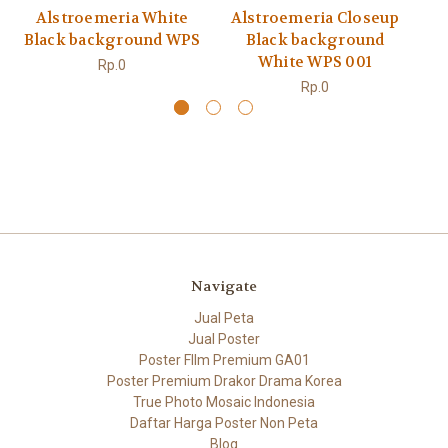
Alstroemeria White
Alstroemeria Closeup
A
Black background WPS
Black background
White WPS 001
Rp.0
Rp.0
Navigate
Jual Peta
Jual Poster
Poster FIlm Premium GA01
Poster Premium Drakor Drama Korea
True Photo Mosaic Indonesia
Daftar Harga Poster Non Peta
Blog