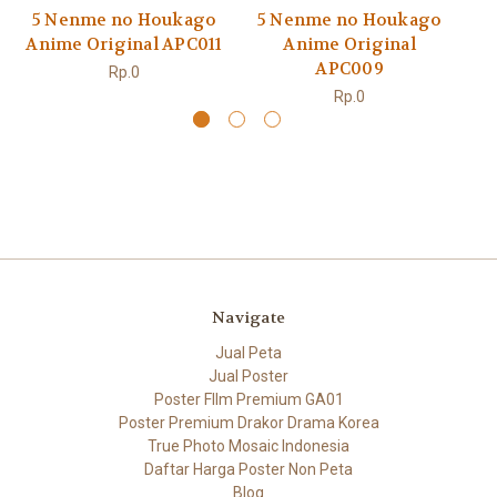
5 Nenme no Houkago
5 Nenme no Houkago
5
Anime Original APC011
Anime Original
APC009
Rp.0
Rp.0
Navigate
Jual Peta
Jual Poster
Poster FIlm Premium GA01
Poster Premium Drakor Drama Korea
True Photo Mosaic Indonesia
Daftar Harga Poster Non Peta
Blog